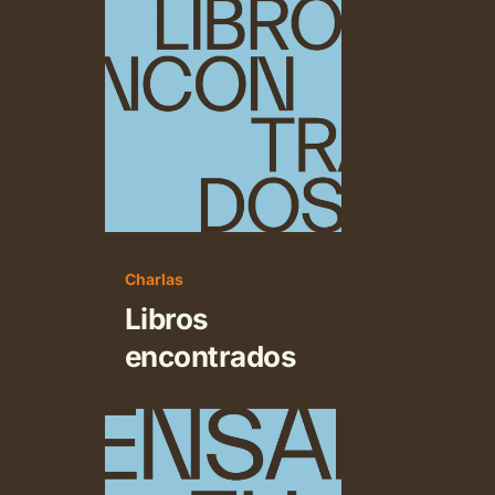
Libros
encontrados
Charlas
Libros
encontrados
Pensar
el