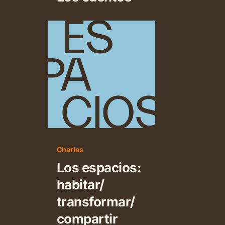
Los
espacios:
habitar/
transformar/
compartir
Charlas
Los espacios:
habitar/
transformar/
compartir