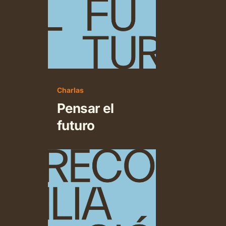
futuro
Charlas
Pensar el
futuro
La
reconciliación