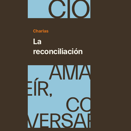
Charlas
La
reconciliación
Amar,
reír,
conversar