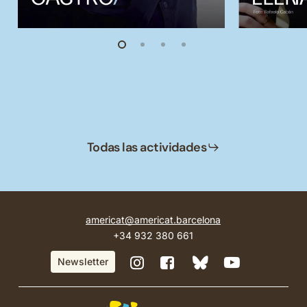
Todas las actividades
americat@americat.barcelona
+34 932 380 661
BlueSky
Instagram
Facebook
YouTube
Newsletter
de
de
de
de
Casa
Casa
Casa
Casa
Amèrica
Amèrica
Amèrica
Amèrica
Catalunya
Catalunya
Catalunya
Catalunya