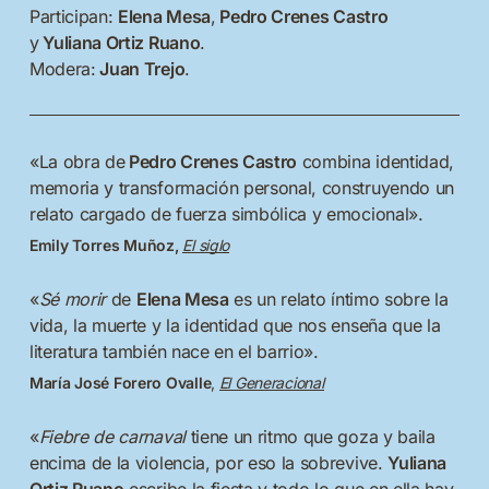
Participan:
Elena Mesa
,
Pedro Crenes Castro
y
Yuliana Ortiz Ruano
.
Modera:
Juan Trejo
.
«La obra de
Pedro Crenes Castro
combina identidad,
memoria y transformación personal, construyendo un
relato cargado de fuerza simbólica y emocional».
Emily Torres Muñoz
,
El siglo
«
Sé morir
de
Elena Mesa
es un relato íntimo sobre la
vida, la muerte y la identidad que nos enseña que la
literatura también nace en el barrio».
María José Forero Ovalle
,
El Generacional
«
Fiebre de carnaval
tiene un ritmo que goza y baila
encima de la violencia, por eso la sobrevive.
Yuliana
Ortiz Ruano
escribe la fiesta y todo lo que en ella hay