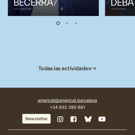
Todas las actividades
americat@americat.barcelona
+34 932 380 661
BlueSky
Instagram
Facebook
YouTube
Newsletter
de
de
de
de
Casa
Casa
Casa
Casa
Amèrica
Amèrica
Amèrica
Amèrica