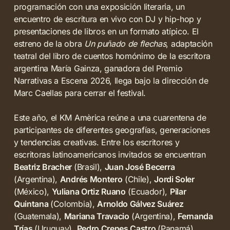
programación con una exposición literaria, un
encuentro de escritura en vivo con DJ y hip-hop y
presentaciones de libros en un formato atípico. El
estreno de la obra
Un puñado de flechas
, adaptación
teatral del libro de cuentos homónimo de la escritora
argentina María Gainza, ganadora del Premio
Narrativas a Escena 2026, llega bajo la dirección de
Marc Caellas para cerrar el festival.
Este año, el KM Amèrica reúne a una cuarentena de
participantes de diferentes geografías, generaciones
y tendencias creativas. Entre los escritores y
escritoras latinoamericanos invitados se encuentran
Beatriz Bracher
(Brasil),
Juan José Becerra
(Argentina),
Andrés Montero
(Chile),
Jordi Soler
(México),
Yuliana Ortiz Ruano
(Ecuador),
Pilar
Quintana
(Colombia),
Arnoldo Gálvez Suárez
(Guatemala),
Mariana Travacio
(Argentina),
Fernanda
Trías
(Uruguay),
Pedro Crenes Castro
(Panamá),