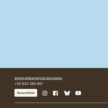
americat@americat.barcelona
+34 932 380 661
BlueSky
Instagram
Facebook
YouTube
Newsletter
de
de
de
de
Casa
Casa
Casa
Casa
Amèrica
Amèrica
Amèrica
Amèrica
Catalunya
Catalunya
Catalunya
Catalunya