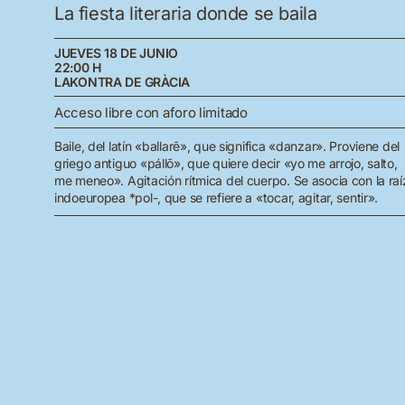
La fiesta literaria donde se baila
JUEVES 18 DE JUNIO
22:00 H
LAKONTRA DE GRÀCIA
Acceso libre con aforo limitado
Baile, del latín «ballarē», que significa «danzar». Proviene del
griego antiguo «pállō», que quiere decir «yo me arrojo, salto,
me meneo». Agitación rítmica del cuerpo. Se asocia con la raí
indoeuropea *pol-, que se refiere a «tocar, agitar, sentir».