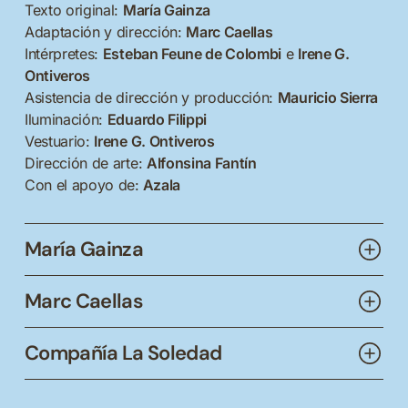
Texto original:
María Gainza
Adaptación y dirección:
Marc Caellas
Intérpretes:
Esteban Feune de Colombi
e
Irene G.
Ontiveros
Asistencia de dirección y producción:
Mauricio Sierra
Iluminación:
Eduardo Filippi
Vestuario:
Irene G. Ontiveros
Dirección de arte:
Alfonsina Fantín
Con el apoyo de:
Azala
María Gainza
Buenos Aires, 1975
Marc Caellas
Escritora y crítica de arte argentina. Trabajó en la
Barcelona, 1974
corresponsalía de
The New York
Times en Buenos
Compañía La Soledad
Aires y fue corresponsal de
ArtNews
. Durante más de
Artista catalán que trabaja con la escritura, el teatro, la
diez años fue colaboradora regular de la revista
Marc Caellas y Esteban Feune de Colombi fundaron
performance
o la curaduría en proyectos híbridos que
Artforum
y del suplemento
Radar
del diario
Página/12
.