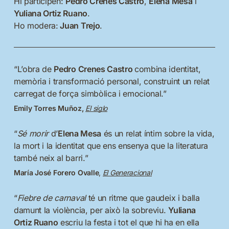
Hi participen:
Pedro Crenes Castro
,
Elena Mesa
i
Yuliana Ortiz Ruano
.
Ho modera:
Juan Trejo
.
“L’obra de
Pedro Crenes Castro
combina identitat,
memòria i transformació personal, construint un relat
carregat de força simbòlica i emocional.”
Emily Torres Muñoz
,
El siglo
“
Sé morir
d’
Elena Mesa
és un relat íntim sobre la vida,
la mort i la identitat que ens ensenya que la literatura
també neix al barri.”
María José Forero Ovalle
,
El Generacional
“
Fiebre de carnaval
té un ritme que gaudeix i balla
damunt la violència, per això la sobreviu.
Yuliana
Ortiz Ruano
escriu la festa i tot el que hi ha en ella