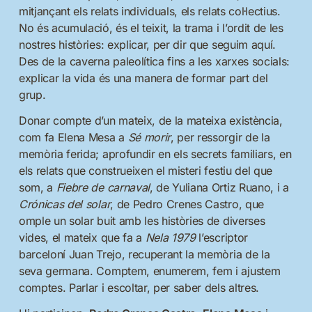
mitjançant els relats individuals, els relats col·lectius.
No és acumulació, és el teixit, la trama i l’ordit de les
nostres històries: explicar, per dir que seguim aquí.
Des de la caverna paleolítica fins a les xarxes socials:
explicar la vida és una manera de formar part del
grup.
Donar compte d’un mateix, de la mateixa existència,
com fa Elena Mesa a
Sé morir
, per ressorgir de la
memòria ferida; aprofundir en els secrets familiars, en
els relats que construeixen el misteri festiu del que
som, a
Fiebre de carnaval
, de Yuliana Ortiz Ruano, i a
Crónicas del solar
, de Pedro Crenes Castro, que
omple un solar buit amb les històries de diverses
vides, el mateix que fa a
Nela 1979
l’escriptor
barceloní Juan Trejo, recuperant la memòria de la
seva germana. Comptem, enumerem, fem i ajustem
comptes. Parlar i escoltar, per saber dels altres.