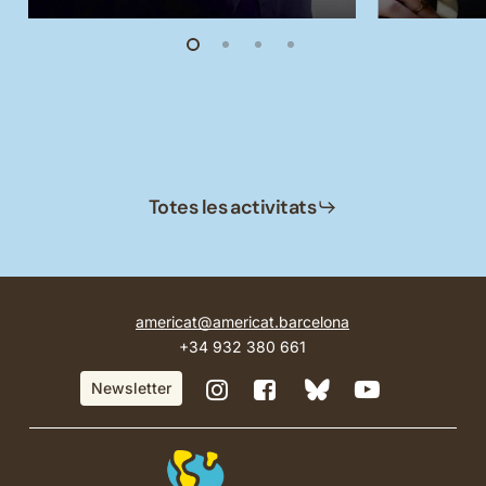
Totes les activitats
americat@americat.barcelona
+34 932 380 661
BlueSky
Instagram
Facebook
YouTube
Newsletter
de
de
de
de
Casa
Casa
Casa
Casa
Amèrica
Amèrica
Amèrica
Amèrica
Catalunya
Catalunya
Catalunya
Catalunya