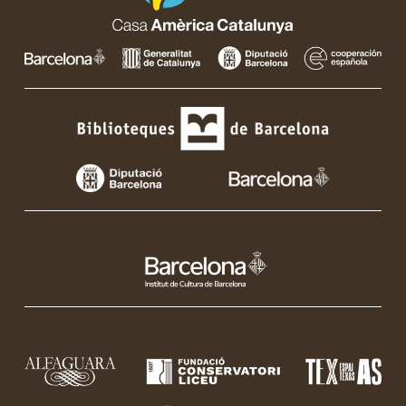
AMB EL SUPORT DE:
AMB LA COL·LABORACIÓ DE: