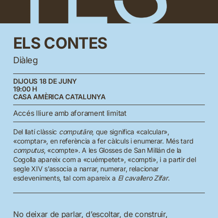
ELS
CONTES
Diàleg
DIJOUS 18 DE JUNY
19:00 H
CASA AMÈRICA CATALUNYA
Accés lliure amb aforament limitat
Del llatí clàssic
computāre
, que significa «calcular»,
«comptar», en referència a fer càlculs i enumerar. Més tard
computus
, «compte». A les Glosses de San Millán de la
Cogolla apareix com a «cuémpetet», «compti», i a partir del
segle XIV s’associa a narrar, numerar, relacionar
esdeveniments, tal com apareix a
El cavallero Zifar
.
No deixar de parlar, d’escoltar, de construir,