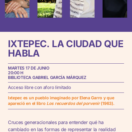
IXTEPEC.
LA
CIUDAD
QUE
HABLA
MARTES 17 DE JUNIO
20:00 H
BIBLIOTECA GABRIEL GARCÍA MÁRQUEZ
Acceso libre con aforo limitado
Ixtepec es un pueblo imaginado por Elena Garro y que
apareció en el libro
Los recuerdos del porvenir
(1963).
Cruces generacionales para entender qué ha
cambiado en las formas de representar la realidad