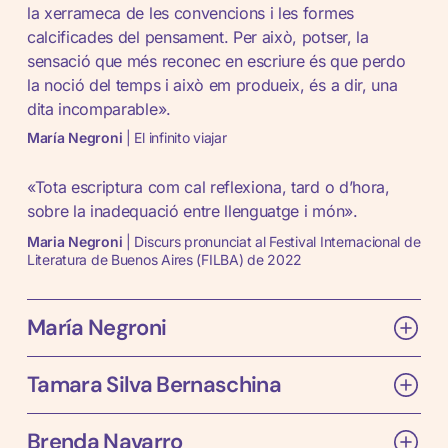
la xerrameca de les convencions i les formes
calcificades del pensament. Per això, potser, la
sensació que més reconec en escriure és que perdo
la noció del temps i això em produeix, és a dir, una
dita incomparable».
María Negroni
| El infinito viajar
«Tota escriptura com cal reflexiona, tard o d’hora,
sobre la inadequació entre llenguatge i món».
Maria Negroni
| Discurs pronunciat al Festival Internacional de
Literatura de Buenos Aires (FILBA) de 2022
María Negroni
Tamara Silva Bernaschina
Rosario, 1951
Escriptora argentina. Entre els nombrosos llibres que
Brenda Navarro
Minas, 2000
ha publicat trobem
Arte y Fuga
,
Cantar la nada,
Elegía