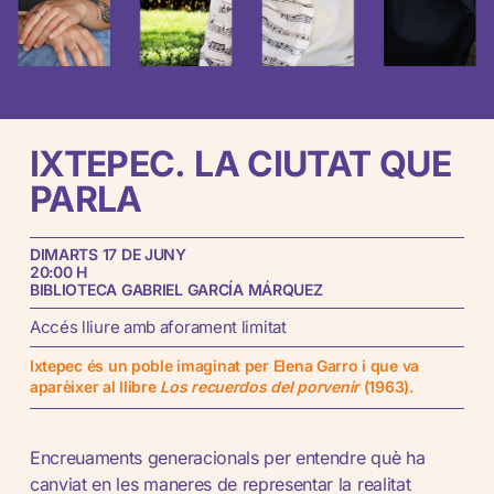
IXTEPEC.
LA
CIUTAT
QUE
PARLA
DIMARTS 17 DE JUNY
20:00 H
BIBLIOTECA GABRIEL GARCÍA MÁRQUEZ
Accés lliure amb aforament limitat
Ixtepec és un poble imaginat per Elena Garro i que va
aparèixer al llibre
Los recuerdos del porvenir
(1963).
Encreuaments generacionals per entendre què ha
canviat en les maneres de representar la realitat