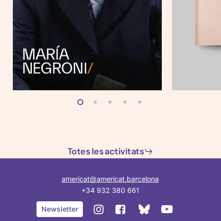
Totes les activitats
americat@americat.barcelona
+34 932 380 661
BlueSky
Instagram
Facebook
YouTube
Newsletter
de
de
de
de