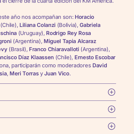
el cierre de la cuarta edición del KM Amèrica.
e este año nos acompañan son:
Horacio
(Chile),
Liliana Colanzi
(Bolivia),
Gabriela
aschina
(Uruguay),
Rodrigo Rey Rosa
groni
(Argentina),
Miguel Tapia Alcaraz
evy
(Brasil),
Franco Chiaravalloti
(Argentina),
ancisco Díaz Klaassen
(Chile),
Ernesto Escobar
lona, participarán como moderadores
David
sia
,
Meri Torras
y
Juan Vico
.
nera del americanismo en Europa. Hoy sigue
re Latinoamérica y Cataluña y para conocer y
los pueblos de ambos lados del Atlántico.
misariada por el escritor mexicano
Eduardo
osiciones, seminarios y jornadas de debate y