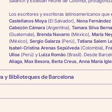
Salarich y Esteban Feune de Colombi, protagoniza 
Los escritores y escritoras latinoamericanos qu
Castellanos Moya
(El Salvador),
Nona Fernández
Cabezón Cámara
(Argentina),
Tamara Silva Bern
(Guatemala),
Brenda Navarro
(México),
María Ne
(México),
Sergio Galarza
(Perú),
Tatiana Salem L
Isabel-Cristina Arenas Sepúlveda
(Colombia),
Fr
Ulloa
(Perú) y
Luiza Romão
(Brasil). Desde Barce
Aliaga
,
Max Besora
,
Berta Creus
,
Anna María Igle
a y Biblioteques de Barcelona
Fundada en 1911,
Casa Amèrica Catalunya
fue pio
trabajando para afianzar los vínculos que hay ent
acercar, a través de la cultura, las realidades de 
La cuarta edición del Festival KM Amèrica está co
Mediante una oferta que, entre otras, incluye exp