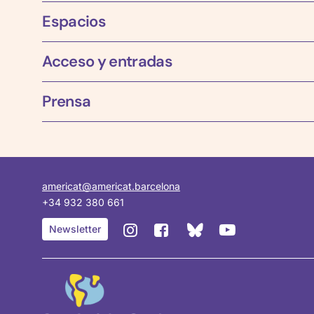
Espacios
Acceso y entradas
Prensa
americat@americat.barcelona
+34 932 380 661
BlueSky
Instagram
Facebook
YouTube
Newsletter
de
de
de
de
Casa
Casa
Casa
Casa
Amèrica
Amèrica
Amèrica
Amèrica
Catalunya
Catalunya
Catalunya
Catalunya