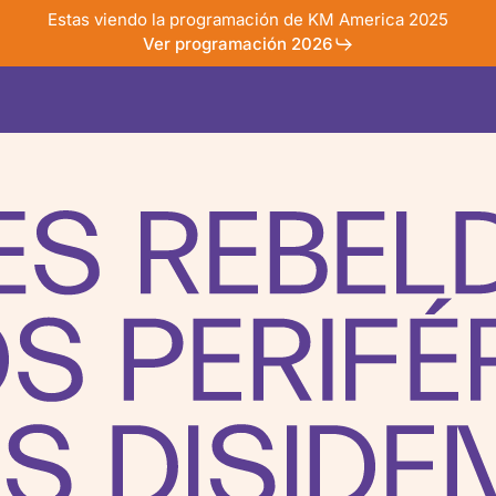
Estas viendo la programación de KM America 2025
Ver programación 2026