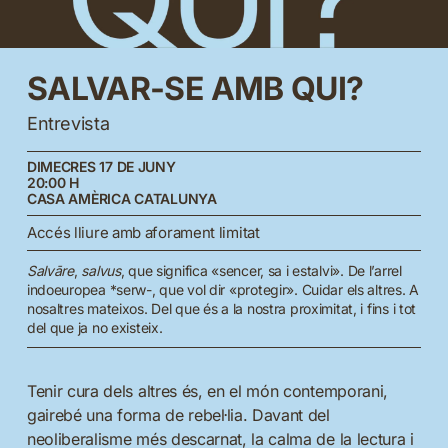
SALVAR-SE
AMB
QUI?
Entrevista
DIMECRES 17 DE JUNY
20:00 H
CASA AMÈRICA CATALUNYA
Accés lliure amb aforament limitat
Salvāre
,
salvus
, que significa «sencer, sa i estalvi». De l’arrel
indoeuropea *serw-, que vol dir «protegir». Cuidar els altres. A
nosaltres mateixos. Del que és a la nostra proximitat, i fins i tot
del que ja no existeix.
Tenir cura dels altres és, en el món contemporani,
gairebé una forma de rebel·lia. Davant del
neoliberalisme més descarnat, la calma de la lectura i