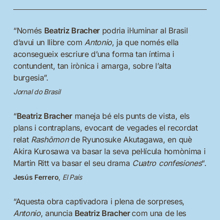
“Només
Beatriz Bracher
podria il·luminar al Brasil
d’avui un llibre com
Antonio
, ja que només ella
aconsegueix escriure d’una forma tan íntima i
contundent, tan irònica i amarga, sobre l’alta
burgesia”.
Jornal do Brasil
“
Beatriz Bracher
maneja bé els punts de vista, els
plans i contraplans, evocant de vegades el recordat
relat
Rashōmon
de Ryunosuke Akutagawa, en què
Akira Kurosawa va basar la seva pel·lícula homònima i
Martin Ritt va basar el seu drama
Cuatro confesiones
“.
Jesús Ferrero
,
El País
“Aquesta obra captivadora i plena de sorpreses,
Antonio
, anuncia
Beatriz Bracher
com una de les