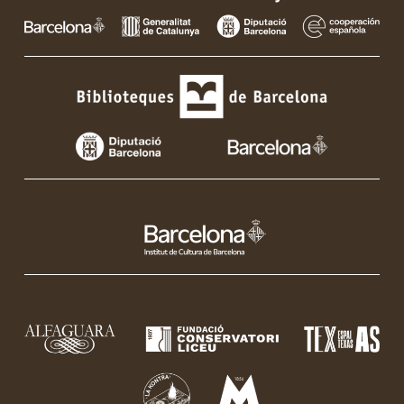
AMB EL SUPORT DE:
AMB LA COL·LABORACIÓ DE: