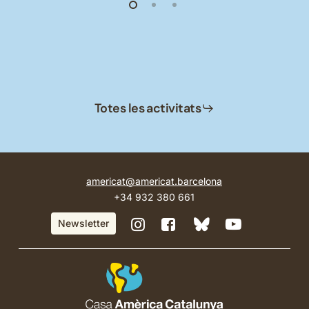
Totes les activitats
americat@americat.barcelona
+34 932 380 661
BlueSky
Instagram
Facebook
YouTube
Newsletter
de
de
de
de
Casa
Casa
Casa
Casa
Amèrica
Amèrica
Amèrica
Amèrica
Catalunya
Catalunya
Catalunya
Catalunya