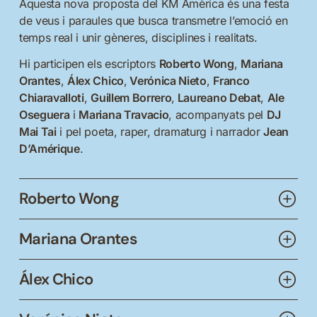
Aquesta nova proposta del KM Amèrica és una festa
de veus i paraules que busca transmetre l’emoció en
temps real i unir gèneres, disciplines i realitats.
Hi participen els escriptors
Roberto Wong
,
Mariana
Orantes
,
Álex Chico
,
Verónica Nieto
,
Franco
Chiaravalloti
,
Guillem Borrero
,
Laureano Debat
,
Ale
Oseguera
i
Mariana Travacio
, acompanyats pel
DJ
Mai Tai
i pel poeta, raper, dramaturg i narrador
Jean
D’Amérique
.
Roberto Wong
Tampico, 1982
Mariana Orantes
Narrador mexicà.
París D. F.
(Galaxia Gutenberg) va
Ciutat de Mèxic, 1986
ser la seva primera novel·la, per la qual va guanyar el
Álex Chico
Premi Dos Passos el 2015. Tres anys després va
Escriptora i artista mexicana. És autora de la novel·la
guanyar el IX Certamen Internacional Sor Juana Inés
Plasència, 1980
Caer bajo tierra
(Editorial Candaya), dels llibres de