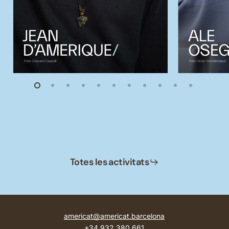
Totes les activitats
americat@americat.barcelona
+34 932 380 661