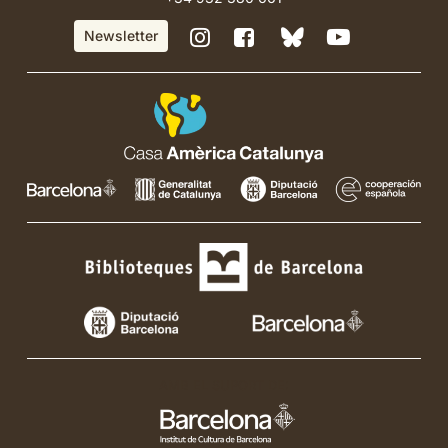
BlueSky
Instagram
Facebook
YouTube
Newsletter
de
de
de
de
Casa
Casa
Casa
Casa
Amèrica
Amèrica
Amèrica
Amèrica
Catalunya
Catalunya
Catalunya
Catalunya
AMB EL SUPORT DE: