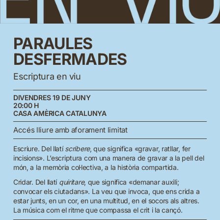
PARAULES
DESFERMADES
Escriptura en viu
DIVENDRES 19 DE JUNY
20:00 H
CASA AMÈRICA CATALUNYA
Accés lliure amb aforament limitat
Escriure. Del llatí
scribere
, que significa «gravar, ratllar, fer
incisions». L’escriptura com una manera de gravar a la pell del
món, a la memòria col·lectiva, a la història compartida.
Cridar. Del llatí
quiritare
, que significa «demanar auxili;
convocar els ciutadans». La veu que invoca, que ens crida a
estar junts, en un cor, en una multitud, en el socors als altres.
La música com el ritme que compassa el crit i la cançó.