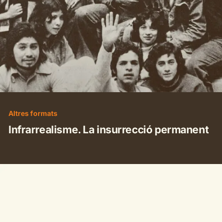
Altres formats
Infrarrealisme. La insurrecció permanent
Últimes
notícies
de
la