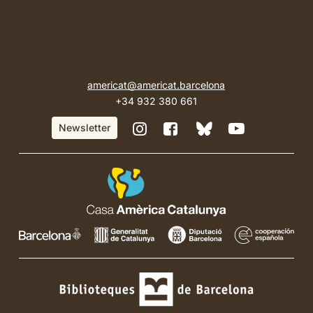
americat@americat.barcelona
+34 932 380 661
BlueSky
Instagram
Facebook
YouTube
Newsletter
de
de
de
de
Casa
Casa
Casa
Casa
Amèrica
Amèrica
Amèrica
Amèrica
Catalunya
Catalunya
Catalunya
Catalunya