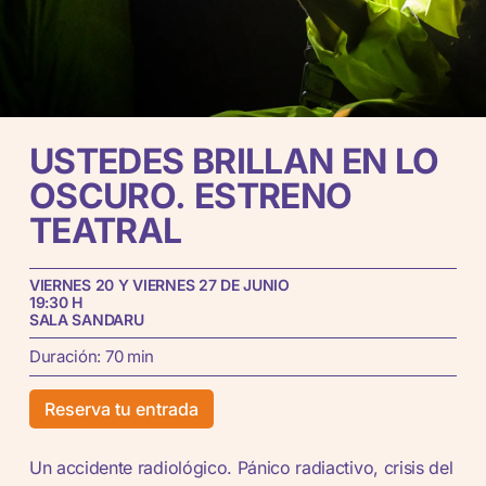
USTEDES
BRILLAN
EN
LO
OSCURO.
ESTRENO
TEATRAL
VIERNES 20 Y VIERNES 27 DE JUNIO
19:30 H
SALA SANDARU
Duración: 70 min
Reserva tu entrada
Un accidente radiológico. Pánico radiactivo, crisis del