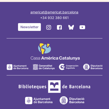
americat@americat.barcelona
+34 932 380 661
BlueSky
Instagram
Facebook
YouTube
Newsletter
de
de
de
de
Casa
Casa
Casa
Casa
Amèrica
Amèrica
Amèrica
Amèrica
Catalunya
Catalunya
Catalunya
Catalunya