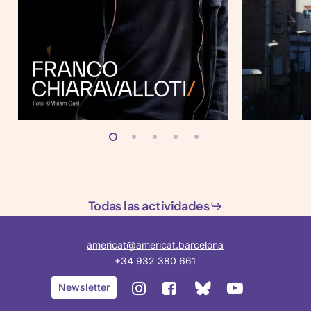
Todas las actividades
americat@americat.barcelona
+34 932 380 661
BlueSky
Instagram
Facebook
YouTube
Newsletter
de
de
de
de
Casa
Casa
Casa
Casa