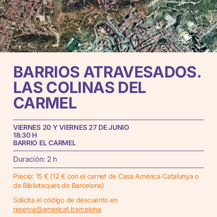
BARRIOS
ATRAVESADOS.
LAS
COLINAS
DEL
CARMEL
VIERNES 20 Y VIERNES 27 DE JUNIO
18:30 H
BARRIO EL CARMEL
Duración: 2 h
Precio: 15 € (12 € con el carnet de Casa Amèrica Catalunya o
de Biblioteques de Barcelona)
Solicita el código de descuento en
reserva@americat.barcelona