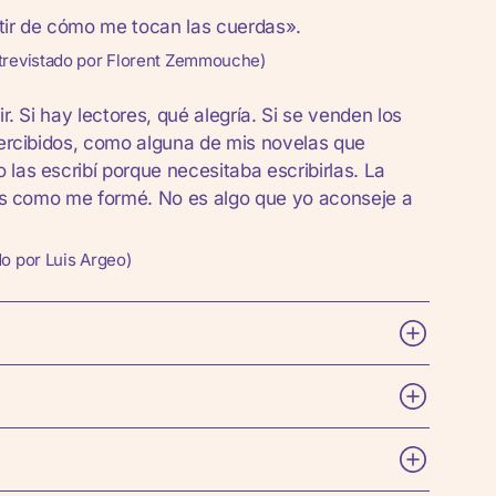
artir de cómo me tocan las cuerdas».
trevistado por Florent Zemmouche)
r. Si hay lectores, qué alegría. Si se venden los
percibidos, como alguna de mis novelas que
las escribí porque necesitaba escribirlas. La
. Es como me formé. No es algo que yo aconseje a
o por Luis Argeo)
 prensa, revistas y periódicos durante trece años
 Costa Rica, Guatemala, Canadá, España, Japón y
esidente durante dos años en un programa de la