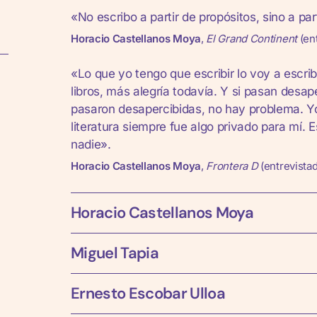
«No escribo a partir de propósitos, sino a p
Horacio Castellanos Moya
,
El Grand Continent
(en
«Lo que yo tengo que escribir lo voy a escribi
libros, más alegría todavía. Y si pasan desa
pasaron desapercibidas, no hay problema. Yo 
literatura siempre fue algo privado para mí
nadie».
Horacio Castellanos Moya
,
Frontera D
(entrevistad
Horacio Castellanos Moya
Miguel Tapia
Tegucigalpa, 1957
Escritor salvadoreño. Trabajó en agencias de
Ernesto Escobar Ulloa
Culiacán, 1972
en la Ciudad de México. También residió en
Alemania. En este último país fue escritor r