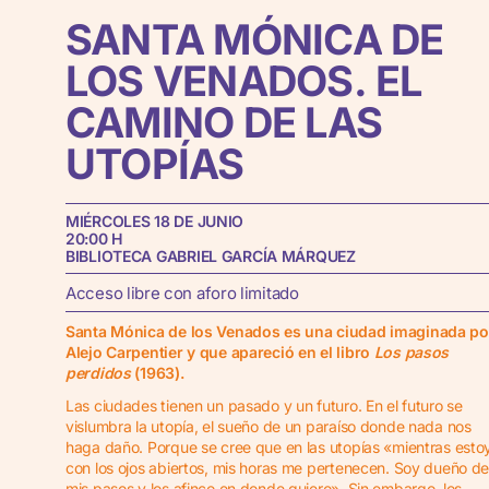
SANTA
MÓNICA
DE
LOS
VENADOS.
EL
CAMINO
DE
LAS
UTOPÍAS
MIÉRCOLES 18 DE JUNIO
20:00 H
BIBLIOTECA GABRIEL GARCÍA MÁRQUEZ
Acceso libre con aforo limitado
Santa Mónica de los Venados es una ciudad imaginada po
Alejo Carpentier y que apareció en el libro
Los pasos
perdidos
(1963).
Las ciudades tienen un pasado y un futuro. En el futuro se
vislumbra la utopía, el sueño de un paraíso donde nada nos
haga daño. Porque se cree que en las utopías «mientras esto
con los ojos abiertos, mis horas me pertenecen. Soy dueño d
mis pasos y los afinco en donde quiero». Sin embargo, los