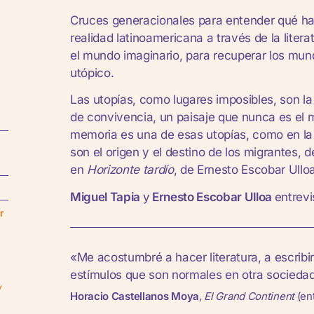
Cruces generacionales para entender qué ha
realidad latinoamericana a través de la liter
el mundo imaginario, para recuperar los mund
utópico.
Las utopías, como lugares imposibles, son l
de convivencia, un paisaje que nunca es el 
memoria es una de esas utopías, como en la
son el origen y el destino de los migrantes,
en
Horizonte tardío
, de Ernesto Escobar Ull
Miguel Tapia
y
Ernesto Escobar Ulloa
entrev
r
«Me acostumbré a hacer literatura, a escribir
estímulos que son normales en otra socieda
y
Horacio Castellanos Moya
,
El Grand Continent
(en
e