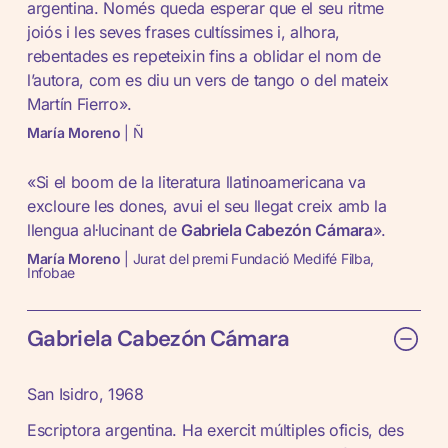
argentina. Només queda esperar que el seu ritme
joiós i les seves frases cultíssimes i, alhora,
rebentades es repeteixin fins a oblidar el nom de
l’autora, com es diu un vers de tango o del mateix
Martín Fierro».
María Moreno
| Ñ
«Si el boom de la literatura llatinoamericana va
excloure les dones, avui el seu llegat creix amb la
llengua al·lucinant de
Gabriela Cabezón Cámara
».
María Moreno
| Jurat del premi Fundació Medifé Filba,
Infobae
Gabriela Cabezón Cámara
San Isidro, 1968
Escriptora argentina. Ha exercit múltiples oficis, des