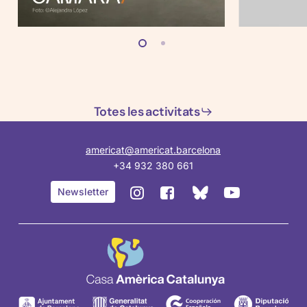
Totes les activitats
americat@americat.barcelona
+34 932 380 661
BlueSky
Instagram
Facebook
YouTube
Newsletter
de
de
de
de
Casa
Casa
Casa
Casa
Amèrica
Amèrica
Amèrica
Amèrica
Catalunya
Catalunya
Catalunya
Catalunya