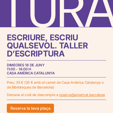
ESCRIURE,
ESCRIU
QUALSEVOL.
TALLER
D’ESCRIPTURA
DIMECRES 18 DE JUNY
11:00 - 14:00 H
CASA AMÈRICA CATALUNYA
Preu: 35 € (30 € amb el carnet de Casa Amèrica Catalunya o
de Biblioteques de Barcelona)
Demana el codi de descompte a
reserva@americat.barcelona
Reserva la teva plaça